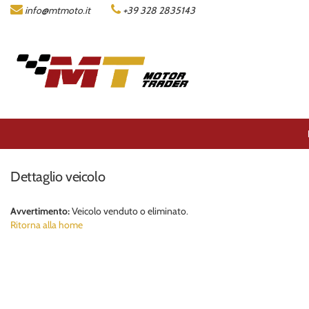
info@mtmoto.it
+39 328 2835143
LISTA MOTO
AZIENDA
ACQUISTIAMO LA TUA MOTO
CONTATTI
Dettaglio veicolo
AREA COMMERCIANTI
Avvertimento:
Veicolo venduto o eliminato.
Ritorna alla home
ENGLISH