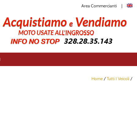
Area Commercianti
I
Home
/
Tutti I Veicoli
/