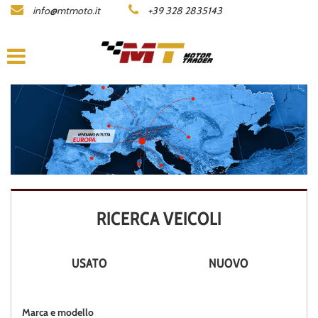
info@mtmoto.it
+39 328 2835143
LISTA MOTO
AZIENDA
ACQUISTIAMO LA TUA MOTO
CONTATTI
AREA COMMERCIANTI
RICERCA VEICOLI
ENGLISH
USATO
NUOVO
Marca e modello