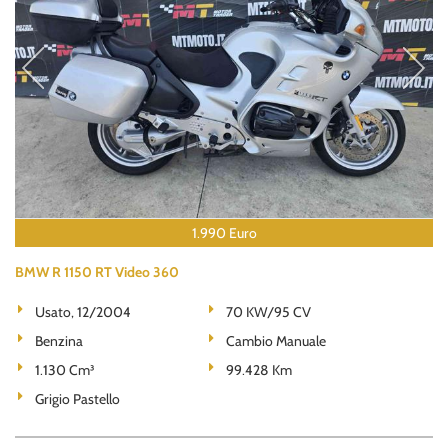
1.990 Euro
BMW R 1150 RT Video 360
Usato, 12/2004
70 KW/95 CV
Benzina
Cambio Manuale
1.130 Cm³
99.428 Km
Grigio Pastello