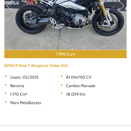
7.990 Euro
BMW R Nine T Akrapovic Video 360
Usato, 05/2015
81 KW/110 CV
Benzina
Cambio Manuale
1.170 Cm³
18.059 Km
Nero Metallizzato