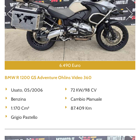
6.490 Euro
BMW R 1200 GS Adventure Ohlins Video 360
Usato, 05/2006
72 KW/98 CV
Benzina
Cambio Manuale
1.170 Cm³
87.409 Km
Grigio Pastello