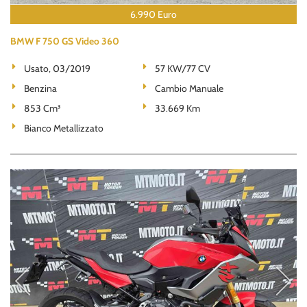
6.990 Euro
BMW F 750 GS Video 360
Usato, 03/2019
57 KW/77 CV
Benzina
Cambio Manuale
853 Cm³
33.669 Km
Bianco Metallizzato