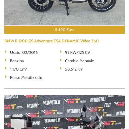
11.490 Euro
BMW R 1200 GS Adventure ESA DYNAMIC Video 360
Usato, 02/2016
92 KW/125 CV
Benzina
Cambio Manuale
1.170 Cm³
58.512 Km
Rosso Metallizzato