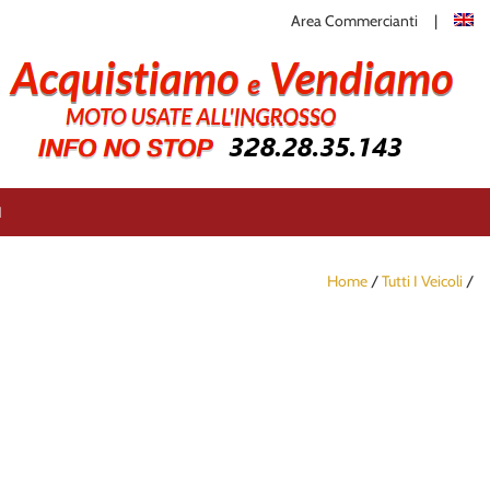
Area Commercianti
I
Home
/
Tutti I Veicoli
/