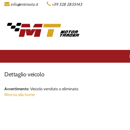
info@mtmoto.it
+39 328 2835143
LISTA MOTO
AZIENDA
ACQUISTIAMO LA TUA MOTO
CONTATTI
Dettaglio veicolo
AREA COMMERCIANTI
Avvertimento:
Veicolo venduto o eliminato.
Ritorna alla home
ENGLISH