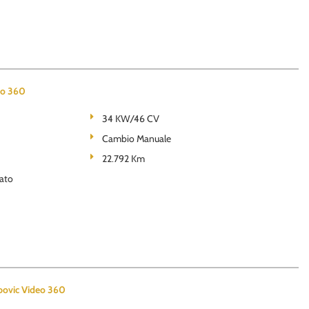
o 360
34 KW/46 CV
Cambio Manuale
22.792 Km
ato
ovic Video 360