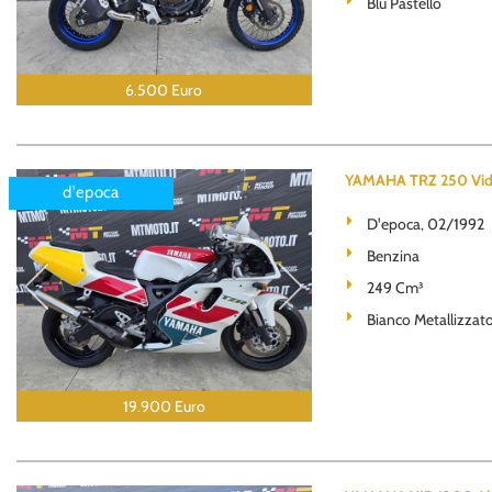
Blu Pastello
6.500 Euro
YAMAHA TRZ 250 Vid
d'epoca
D'epoca, 02/1992
Benzina
249 Cm³
Bianco Metallizzat
19.900 Euro