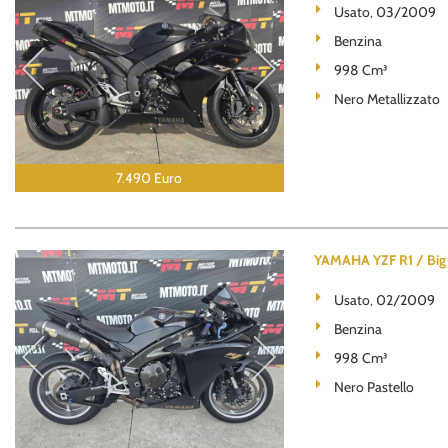
Usato, 03/2009
Benzina
998 Cm³
Nero Metallizzato
7.490 Euro
YAMAHA YZF R1 / Big
Usato, 02/2009
Benzina
998 Cm³
Nero Pastello