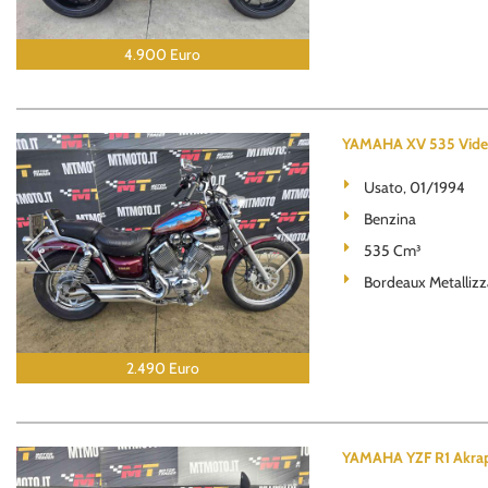
4.900 Euro
YAMAHA XV 535 Vide
Usato, 01/1994
Benzina
535 Cm³
Bordeaux Metallizz
2.490 Euro
YAMAHA YZF R1 Akrap