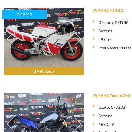
YAMAHA YSR 50
d'epoca
D'epoca, 11/1986
Benzina
49 Cm³
Rosso Metallizzato
3.990 Euro
YAMAHA Ténéré 700 
Usato, 04/2021
Benzina
689 Cm³