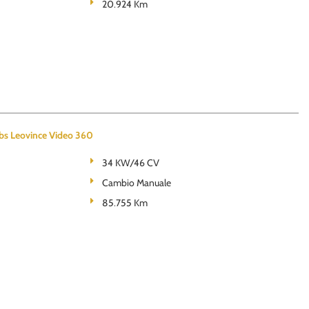
20.924 Km
s Leovince Video 360
34 KW/46 CV
Cambio Manuale
85.755 Km