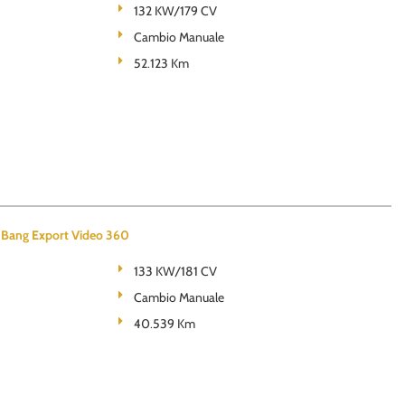
132 KW/179 CV
Cambio Manuale
52.123 Km
 Bang Export Video 360
133 KW/181 CV
Cambio Manuale
40.539 Km