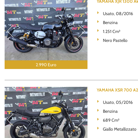
YAMAHA XJR 1300 Akr
Usato, 08/2016
Benzina
1.251 Cm³
Nero Pastello
2.990 Euro
YAMAHA XSR 700 A2 3
Usato, 05/2016
Benzina
689 Cm³
Giallo Metallizzato