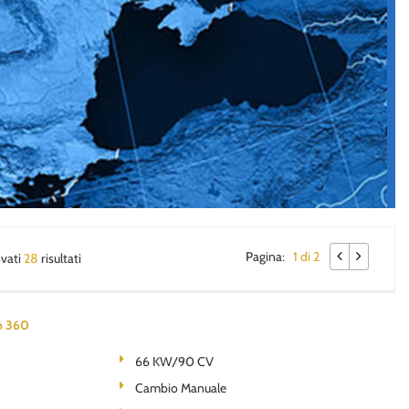
Pagina:
1 di 2
ovati
28
risultati
o 360
66 KW/90 CV
Cambio Manuale