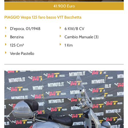
41.900 Euro
PIAGGIO Vespa 125 faro basso V1T Bacchetta
D'epoca, 01/1948
6 KW/8 CV
Benzina
Cambio Manuale (3)
125 Cm³
1 Km
Verde Pastello