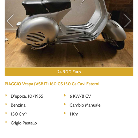
24.900 Euro
PIAGGIO Vespa (VSB1T) 160 GS 150 Gs Cavi Esterni
D'epoca, 10/1955
6 KW/8 CV
Benzina
Cambio Manuale
150 Cm³
1 Km
Grigio Pastello