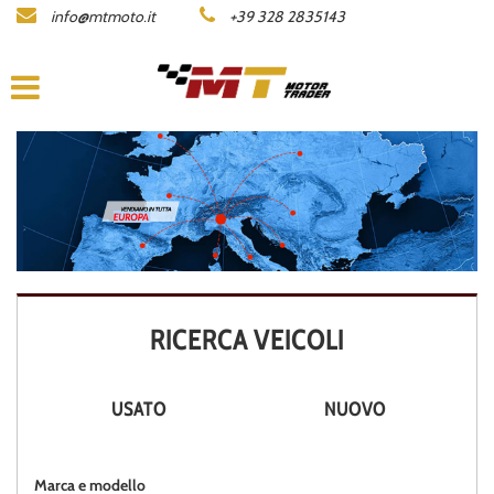
info@mtmoto.it
+39 328 2835143
LISTA MOTO
AZIENDA
ACQUISTIAMO LA TUA MOTO
CONTATTI
AREA COMMERCIANTI
RICERCA VEICOLI
ENGLISH
USATO
NUOVO
Marca e modello