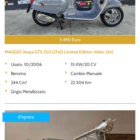
5.490 Euro
PIAGGIO Vespa GTS 250 GT60 Limited Edition Video 360
Usato, 10/2006
15 KW/20 CV
Benzina
Cambio Manuale
244 Cm³
22.304 Km
Grigio Metallizzato
d'epoca