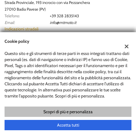
Strada Provinciale, 193 incrocio con via Pezzanchera
27010 Badia Pavese (PV)
Telefono:
+39 328 2835143
Email:
info@mtmoto.it
Indicazioni stradali
Cookie policy
Dati fiscali:
Questo sito e gli strumenti di terze parti in esso integrati trattano dati
MOTOR TRADER S.R.L
personali (es. dati di navigazione o indirizzi IP) e fanno uso di Cookie,
Via Cavour snc - 26866 Castiraga Vidardo (LO)
Pixel, Tags o altri identificatori necessari per il funzionamento e per il
C.F/P.IVA:
12866770964
raggiungimento delle finalità descritte nella cookie policy, tra cui il
Registro delle imprese:
MI
miglioramento delle funzionalità del sito e la pubblicità personalizzata.
Cliccando sul pulsante Accetta Tutti dichiari di accettare l'utilizzo di
Codice univoco:
PXQYICS
queste tecnologie. In alternativa puoi personalizzare le tue scelte
tramite l'apposito pulsante. Scopri di più e personalizza.
Scopri di più e personalizza
Copyright © 2026 GestionaleAuto.com S.r.l., Tutti i diritti riservati -
Leggi l'informativa sulla privacy
-
Cookie Policy
Sito creato da:
GestionaleAuto.com
Accetta tutti