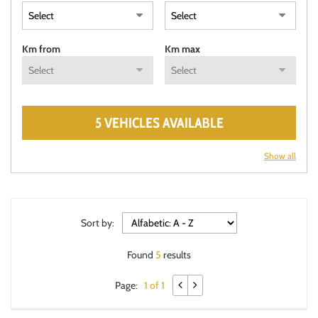
Km from
Km max
5 VEHICLES AVAILABLE
Show all
Sort by:
Found
5
results
Page:
1 of 1