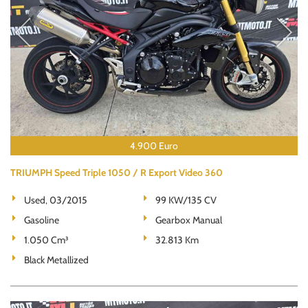
4.900 Euro
TRIUMPH Speed Triple 1050 / R Export Video 360
Used, 03/2015
99 KW/135 CV
Gasoline
Gearbox Manual
1.050 Cm³
32.813 Km
Black Metallized