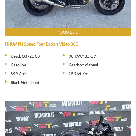
1.300 Euro
TRIUMPH Speed Four Export Video 360
Used, 03/2003
98 KW/133 CV
Gasoline
Gearbox Manual
599 Cm³
28.769 Km
Black Metallized