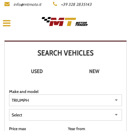
info@mtmoto.it
+39 328 2835143
LISTA MOTO
COMPANY
ACQUISTIAMO LA TUA MOTO
SEARCH VEHICLES
CONTACTS
USED
NEW
DEALERS AREA
Make and model
ITALIANO
Price max
Year from