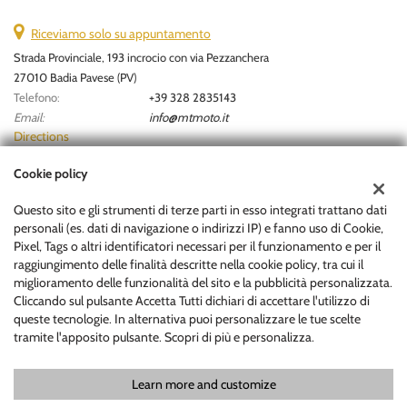
Riceviamo solo su appuntamento
Strada Provinciale, 193 incrocio con via Pezzanchera
27010 Badia Pavese (PV)
Telefono:
+39 328 2835143
Email:
info@mtmoto.it
Directions
Cookie policy
Tax data:
Questo sito e gli strumenti di terze parti in esso integrati trattano dati
MOTOR TRADER S.R.L
personali (es. dati di navigazione o indirizzi IP) e fanno uso di Cookie,
Via Cavour snc - 26866 Castiraga Vidardo (LO)
Pixel, Tags o altri identificatori necessari per il funzionamento e per il
Tax code and VAT:
12866770964
raggiungimento delle finalità descritte nella cookie policy, tra cui il
Registry of companies:
MI
miglioramento delle funzionalità del sito e la pubblicità personalizzata.
Cliccando sul pulsante Accetta Tutti dichiari di accettare l'utilizzo di
Codice univoco:
PXQYICS
queste tecnologie. In alternativa puoi personalizzare le tue scelte
tramite l'apposito pulsante. Scopri di più e personalizza.
Learn more and customize
Copyright © 2026 GestionaleAuto.com S.r.l., All rights reserved -
Read
the Privacy Policy
-
Cookie Policy