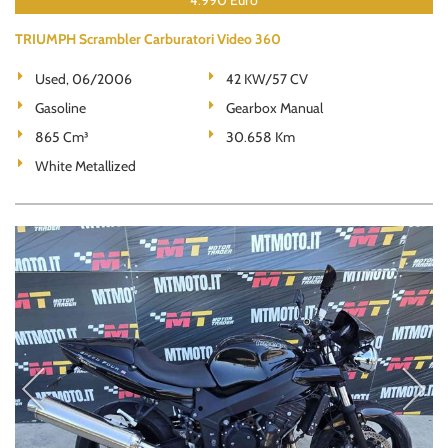
4.990 Euro
TRIUMPH Scrambler Carburatori Video 360
Used, 06/2006
42 KW/57 CV
Gasoline
Gearbox Manual
865 Cm³
30.658 Km
White Metallized