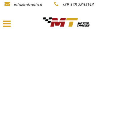
info@mtmoto.it
+39 328 2835143
LISTA MOTO
AZIENDA
ACQUISTIAMO LA TUA MOTO
CONTATTI
AREA COMMERCIANTI
ENGLISH