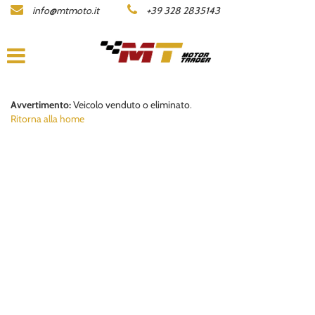
info@mtmoto.it
+39 328 2835143
LISTA MOTO
AZIENDA
ACQUISTIAMO LA TUA MOTO
Avvertimento:
Veicolo venduto o eliminato.
Ritorna alla home
CONTATTI
AREA COMMERCIANTI
ENGLISH