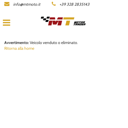
info@mtmoto.it
+39 328 2835143
LISTA MOTO
AZIENDA
ACQUISTIAMO LA TUA MOTO
Avvertimento:
Veicolo venduto o eliminato.
Ritorna alla home
CONTATTI
AREA COMMERCIANTI
ENGLISH