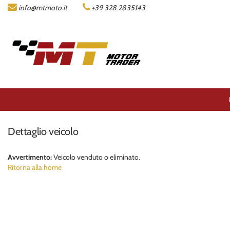
info@mtmoto.it
+39 328 2835143
LISTA MOTO
AZIENDA
ACQUISTIAMO LA TUA MOTO
CONTATTI
Dettaglio veicolo
AREA COMMERCIANTI
Avvertimento:
Veicolo venduto o eliminato.
Ritorna alla home
ENGLISH