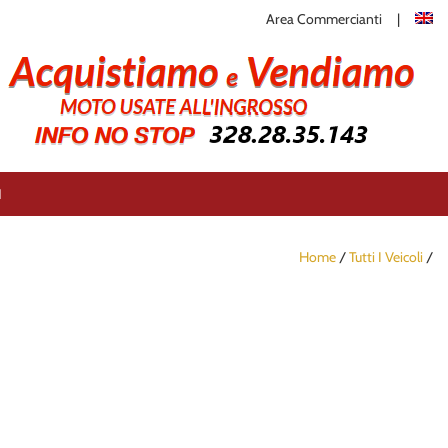
Area Commercianti
I
Home
/
Tutti I Veicoli
/