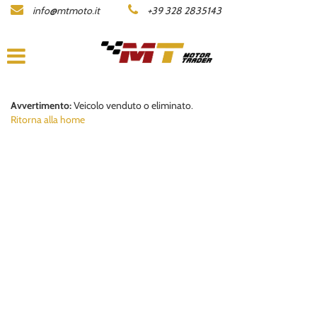
info@mtmoto.it
+39 328 2835143
LISTA MOTO
AZIENDA
ACQUISTIAMO LA TUA MOTO
Avvertimento:
Veicolo venduto o eliminato.
Ritorna alla home
CONTATTI
AREA COMMERCIANTI
ENGLISH