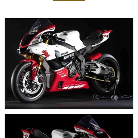
Per celebrare il 20° anniversario della sua rivoluzionaria moto, tre
team Yamaha Racing hanno partecipato alla leggendaria 8 Ore di
Suzuka, con la YZF-R1 nella classica livrea rossa e bianca dell'originale
YZF-R1 del 1998. Il Yamaha Factory Racing Team, composto da Alex
Lowes, Michael van der Mark e Katsuyuki Nakasuga, ha gareggiato con i
suoi modelli in edizione speciale e tute da gara identiche. Hanno
offerto una prestazione assolutamente di altissimo livello in pista,
assicurandosi una storica quarta vittoria consecutiva in questa
prestigiosa gara di durata. Per commemorare questo evento epocale e
due decenni di lavoro pionieristico nella tecnologia Superbike, Yamaha
Motor Europe è orgogliosa di annunciare il lancio nel 2019 del modello
da corsa in edizione limitata YZF-R1 GYTR. Le caratteristiche standard
includono la livrea vincitrice del 20° anniversario della 8 Ore di Suzuka,
una vasta gamma di prodotti GYTR (Genuine Yamaha Technology
Racing) e altri componenti ad alte prestazioni. La YZF-R1 GYTR è
progettata esclusivamente per la pista. La
POSSIAMO ACQUISTARE E PERMUTARE LA TUA MOTO A DISTANZA
CON PRIMO CONTATTO WHATSAPP , INVIACI TUTTE LE FOTO
DETTAGLIATE E VIDEO ACCESA E TI INVIAMO LA NOSTRA
PROPOSTA 3282835143 WHATSAPP
SIAMO UNA VENDITA ALL' INGROSSO DI MOTO FACCIAMO