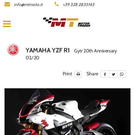
info@mtmoto.it
+39 328 2835143
LISTA MOTO
COMPANY
ACQUISTIAMO LA TUA MOTO
YAMAHA YZF R1
Gytr 20th Anniversary
02/20
CONTACTS
Print
Share
DEALERS AREA
ITALIANO