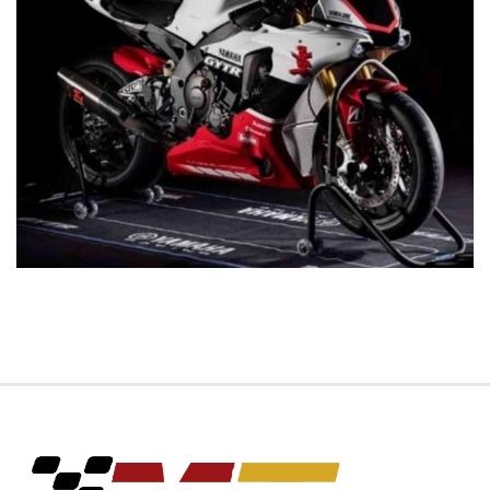
COMPRAVENDITA DI USATO A PREZZI CONVENIENTI PER
COMMERCIANTI ,GROSSISTI, ESPORTATORI E PRIVATI .
TUTTE LE NOSTRE MOTO SONO FINANZIABILI E GARANTITE UN
ANNO. WWW MTMOTO IT
SE VUOI VENDERE VELOCEMENTE LA TUA MOTO COMPRIAMO
MOTO ACQUISTIAMO MOTO IN TUTTA ITALIA WWW-
COMPROMOTO-IT
Sebbene si ponga la massima attenzione alla redazione dei contenuti
di ogni nostro singolo annuncio, non escludiamo ci possano essere
errori od omissioni di testo od immagini.
Per questo motivo il presente annuncio non può rappresentare un
vincolo contrattuale.
Per ulteriori informazioni od approfondimenti vi invitiamo a
contattarci