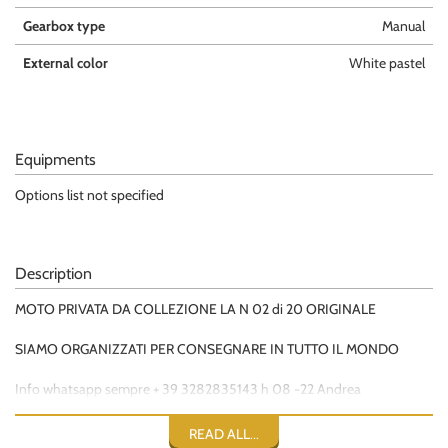
Gearbox type
Manual
External color
White pastel
Equipments
Options list not specified
Description
MOTO PRIVATA DA COLLEZIONE LA N 02 di 20 ORIGINALE
SIAMO ORGANIZZATI PER CONSEGNARE IN TUTTO IL MONDO
Info whatsapp sempre + 39 3282835143 h 08 -22 Andrea
Info whatsapp sempre + 39 3668985749 h 08 -22 Luigi
READ ALL...