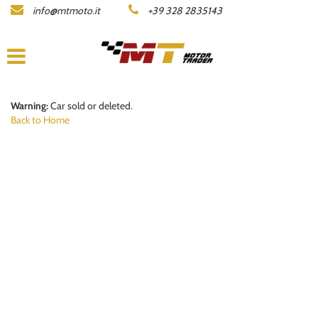
info@mtmoto.it
+39 328 2835143
LISTA MOTO
COMPANY
ACQUISTIAMO LA TUA MOTO
Warning:
Car sold or deleted.
Back to Home
CONTACTS
DEALERS AREA
ITALIANO