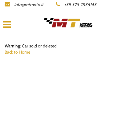
info@mtmoto.it
+39 328 2835143
LISTA MOTO
COMPANY
ACQUISTIAMO LA TUA MOTO
Warning:
Car sold or deleted.
Back to Home
CONTACTS
DEALERS AREA
ITALIANO