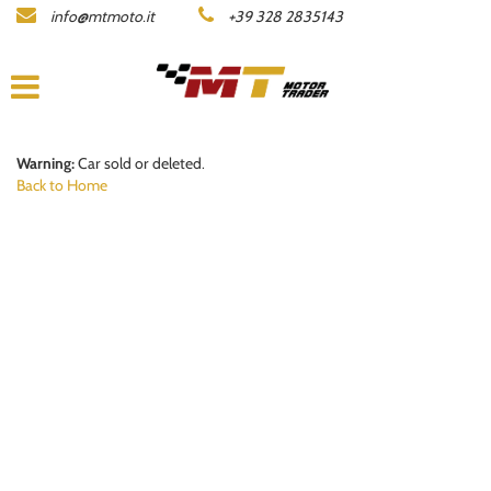
info@mtmoto.it
+39 328 2835143
LISTA MOTO
COMPANY
ACQUISTIAMO LA TUA MOTO
Warning:
Car sold or deleted.
Back to Home
CONTACTS
DEALERS AREA
ITALIANO