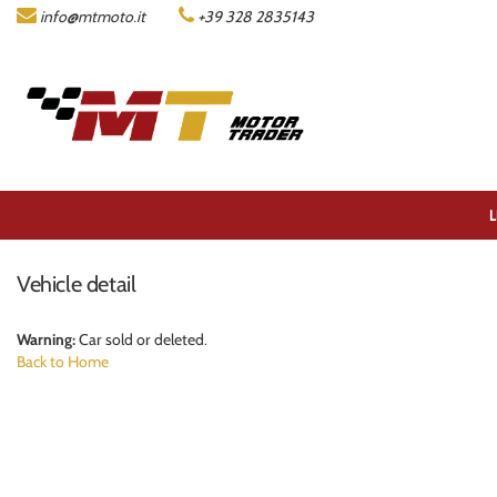
info@mtmoto.it
+39 328 2835143
LISTA MOTO
COMPANY
ACQUISTIAMO LA TUA MOTO
L
CONTACTS
Vehicle detail
DEALERS AREA
Warning:
Car sold or deleted.
Back to Home
ITALIANO