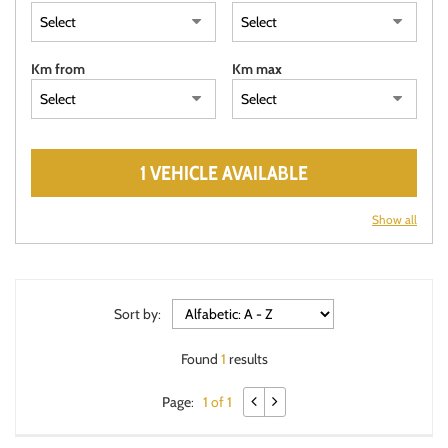
Km from
Km max
1 VEHICLE AVAILABLE
Show all
Sort by:
Found
1
results
Page:
1 of 1