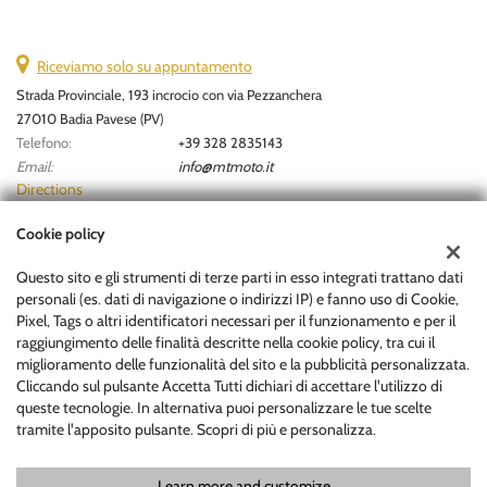
Riceviamo solo su appuntamento
Strada Provinciale, 193 incrocio con via Pezzanchera
27010 Badia Pavese (PV)
Telefono:
+39 328 2835143
Email:
info@mtmoto.it
Directions
Cookie policy
Tax data:
Questo sito e gli strumenti di terze parti in esso integrati trattano dati
MOTOR TRADER S.R.L
personali (es. dati di navigazione o indirizzi IP) e fanno uso di Cookie,
Via Cavour snc - 26866 Castiraga Vidardo (LO)
Pixel, Tags o altri identificatori necessari per il funzionamento e per il
Tax code and VAT:
12866770964
raggiungimento delle finalità descritte nella cookie policy, tra cui il
Registry of companies:
MI
miglioramento delle funzionalità del sito e la pubblicità personalizzata.
Cliccando sul pulsante Accetta Tutti dichiari di accettare l'utilizzo di
Codice univoco:
PXQYICS
queste tecnologie. In alternativa puoi personalizzare le tue scelte
tramite l'apposito pulsante. Scopri di più e personalizza.
Learn more and customize