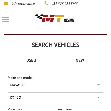
info@mtmoto.it
+39 328 2835143
LISTA MOTO
COMPANY
ACQUISTIAMO LA TUA MOTO
SEARCH VEHICLES
CONTACTS
USED
NEW
DEALERS AREA
Make and model
ITALIANO
Price max
Year from